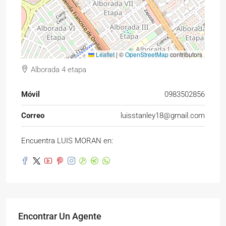
Leaflet
|
©
OpenStreetMap
contributors
Alborada 4 etapa
Móvil
0983502856
Correo
luisstanley18@gmail.com
Encuentra LUIS MORAN en:
Encontrar Un Agente