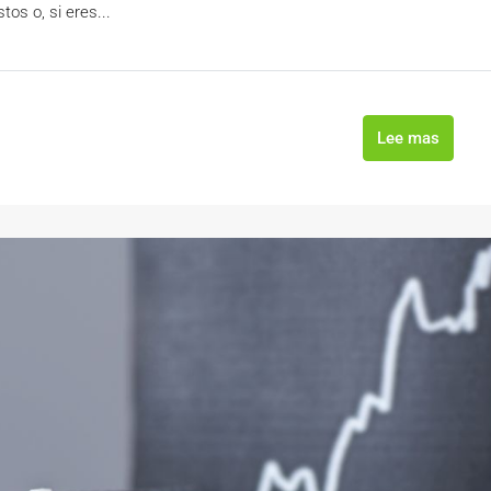
os o, si eres...
Lee mas