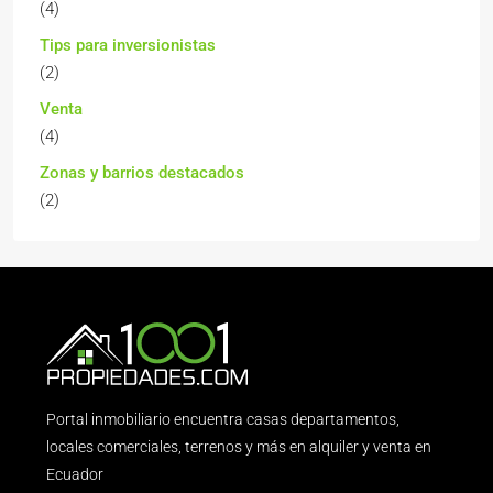
(4)
Tips para inversionistas
(2)
Venta
(4)
Zonas y barrios destacados
(2)
Portal inmobiliario encuentra casas departamentos,
locales comerciales, terrenos y más en alquiler y venta en
Ecuador