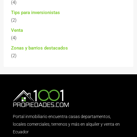
(4)
Tips para inversionistas
(2)
Venta
(4)
Zonas y barrios destacados
(2)
Portal inmobiliario encuentra casas departamentos,
locales comerciales, terrenos y más en alquiler y venta en
Ecuador