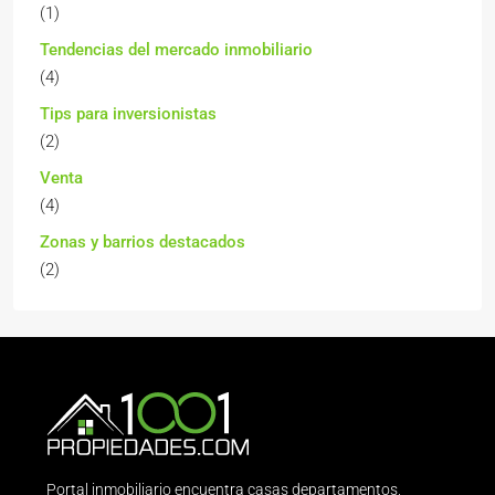
(1)
Tendencias del mercado inmobiliario
(4)
Tips para inversionistas
(2)
Venta
(4)
Zonas y barrios destacados
(2)
Portal inmobiliario encuentra casas departamentos,