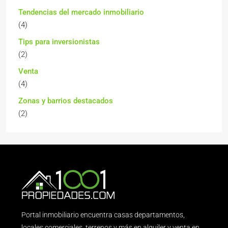
Tendencias del mercado inmobiliario
(4)
Tips para inversionistas
(2)
Venta
(4)
Zonas y barrios destacados
(2)
Portal inmobiliario encuentra casas departamentos,
locales comerciales, terrenos y más en alquiler y venta en