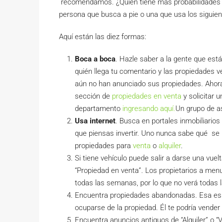
recomendamos. ¿Quién tiene más probabilidades d
persona que busca a pie o una que usa los siguie
Aquí están las diez formas:
Boca a boca
. Hazle saber a la gente que es
quién llega tu comentario y las propiedades v
aún no han anunciado sus propiedades. Ahora
sección de
propiedades en venta
y solicitar 
departamento
ingresando aquí.
Un grupo de as
Usa internet
. Busca en portales inmobiliarios
que piensas invertir. Uno nunca sabe qué se 
propiedades para
venta
o
alquiler
.
Si tiene vehículo puede salir a darse una vuel
“Propiedad en venta”. Los propietarios a men
todas las semanas, por lo que no verá todas l
Encuentra propiedades abandonadas. Esa es un
ocuparse de la propiedad. Él te podría vender
Encuentra anuncios antiguos de “Alquiler” o 