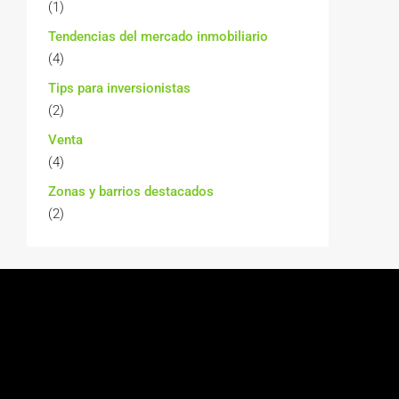
(1)
Tendencias del mercado inmobiliario
(4)
Tips para inversionistas
(2)
Venta
(4)
Zonas y barrios destacados
(2)