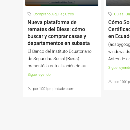
Comprar o Alquilar
,
Otros
Guias
,
Gu
Nueva plataforma de
Cómo Sol
remates del Biess: cómo
Certific
buscar y comprar casas y
en Ecuad
departamentos en subasta
(adsbygoog
El Banco del Instituto Ecuatoriano
window.adsb
de Seguridad Social (Biess)
Antes de co
presentó la actualización de su...
Sigue leyend
Sigue leyendo
por 1001p
por 1001propiedades.com