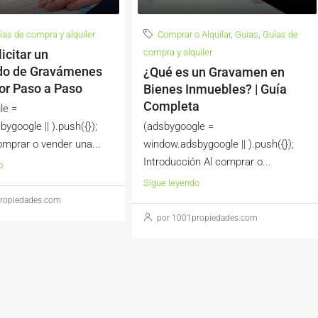
ías de compra y alquiler
Comprar o Alquilar
,
Guias
,
Guías de
icitar un
compra y alquiler
ado de Gravámenes
¿Qué es un Gravamen en
or Paso a Paso
Bienes Inmuebles? | Guía
Completa
le =
ygoogle || ).push({});
(adsbygoogle =
mprar o vender una...
window.adsbygoogle || ).push({});
Introducción Al comprar o...
o
Sigue leyendo
ropiedades.com
por 1001propiedades.com